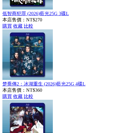
低智商犯罪 (2026)藍光25G 3碟L
本店售價：
NT$270
購買
收藏
比較
楚喬傳2：冰湖重生 (2026)藍光25G 4碟L
本店售價：
NT$360
購買
收藏
比較