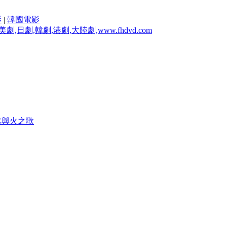
影
|
韓國電影
冰與火之歌