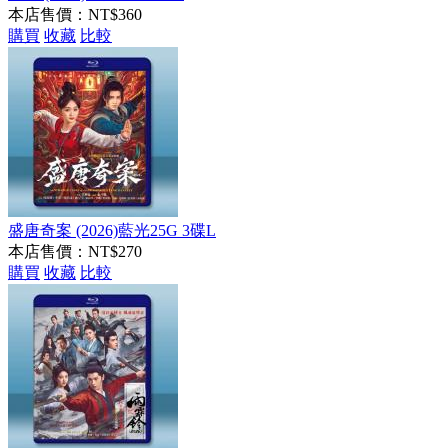
本店售價：
NT$360
購買
收藏
比較
盛唐奇案 (2026)藍光25G 3碟L
本店售價：
NT$270
購買
收藏
比較