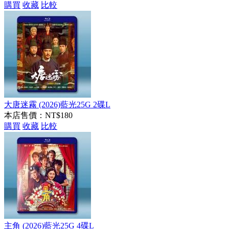
購買
收藏
比較
大唐迷霧 (2026)藍光25G 2碟L
本店售價：
NT$180
購買
收藏
比較
主角 (2026)藍光25G 4碟L