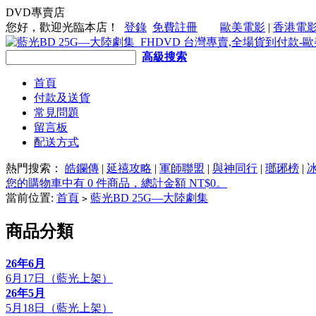
DVD專賣店
您好，歡迎光臨本店！
登錄
免費註冊
歐美電影
|
香港電
高級搜索
首頁
付款及送貨
常見問題
留言板
配送方式
熱門搜索：
皓鑭傳
|
延禧攻略
|
軍師聯盟
|
與神同行
|
瑯琊榜
|
您的購物車中有 0 件商品，總計金額 NT$0。
當前位置:
首頁
藍光BD 25G—大陸劇集
>
商品分類
26年6月
6月17日（藍光上架）
26年5月
5月18日（藍光上架）