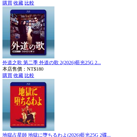
購買
收藏
比較
外道之歌 第二季 外道の歌 2(2026)藍光25G 2...
本店售價：
NT$180
購買
收藏
比較
地獄占星師 地獄に墮ちるわよ(2026)藍光25G 2碟...