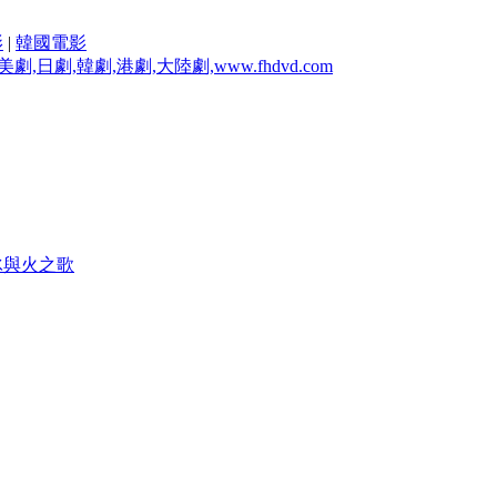
影
|
韓國電影
冰與火之歌