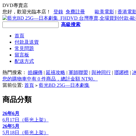
DVD專賣店
您好，歡迎光臨本店！
登錄
免費註冊
歐美電影
|
香港電
高級搜索
首頁
付款及送貨
常見問題
留言板
配送方式
熱門搜索：
皓鑭傳
|
延禧攻略
|
軍師聯盟
|
與神同行
|
瑯琊榜
|
您的購物車中有 0 件商品，總計金額 NT$0。
當前位置:
首頁
藍光BD 25G—日本劇集
>
商品分類
26年6月
6月17日（藍光上架）
26年5月
5月18日（藍光上架）