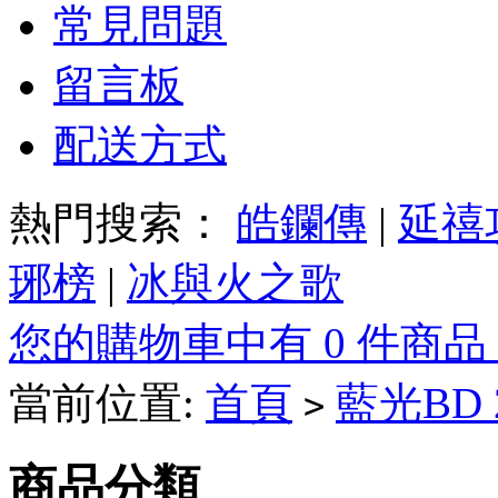
常見問題
留言板
配送方式
熱門搜索：
皓鑭傳
|
延禧
琊榜
|
冰與火之歌
您的購物車中有 0 件商品
當前位置:
首頁
藍光BD
>
商品分類