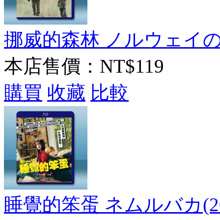
挪威的森林 ノルウェイの森(
本店售價：
NT$119
購買
收藏
比較
睡覺的笨蛋 ネムルバカ(20