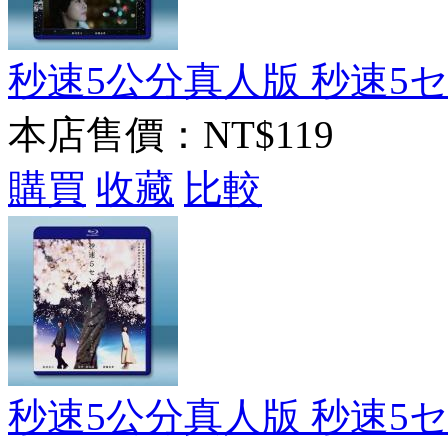
秒速5公分真人版 秒速5セン
本店售價：
NT$119
購買
收藏
比較
秒速5公分真人版 秒速5セン