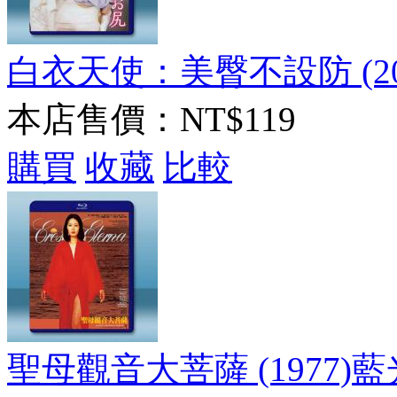
白衣天使：美臀不設防 (20
本店售價：
NT$119
購買
收藏
比較
聖母觀音大菩薩 (1977)藍