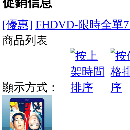
促銷信息
[優惠]
FHDVD-限時全單7
商品列表
顯示方式：