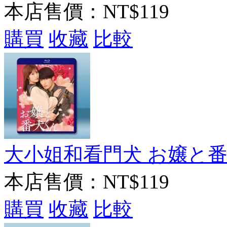
本店售價：
NT$119
購買
收藏
比較
大小姐和看門犬 お嬢と番犬く
本店售價：
NT$119
購買
收藏
比較