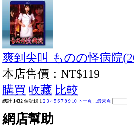
爽到尖叫 ものの怪病院(20
本店售價：
NT$119
購買
收藏
比較
總計
1432
個記錄
1
2
3
4
5
6
7
8
9
10
下一頁
...最末頁
網店幫助