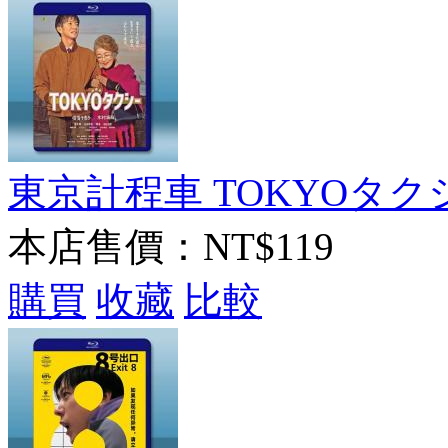
東京計程車 TOKYOタクシー
本店售價：
NT$119
購買
收藏
比較