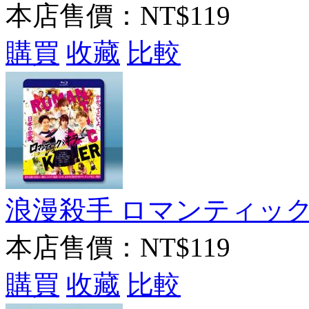
本店售價：
NT$119
購買
收藏
比較
浪漫殺手 ロマンティックキラ
本店售價：
NT$119
購買
收藏
比較