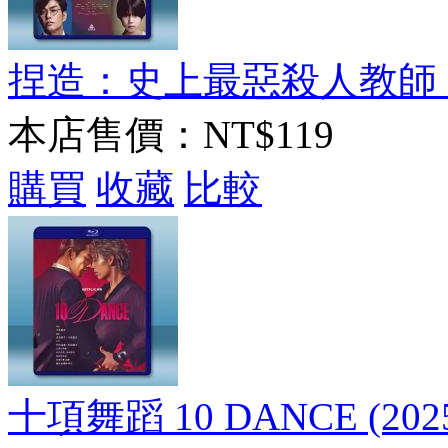
捏造：史上最惡殺人教師 でっ
本店售價：
NT$119
購買
收藏
比較
十項舞蹈 10 DANCE (202