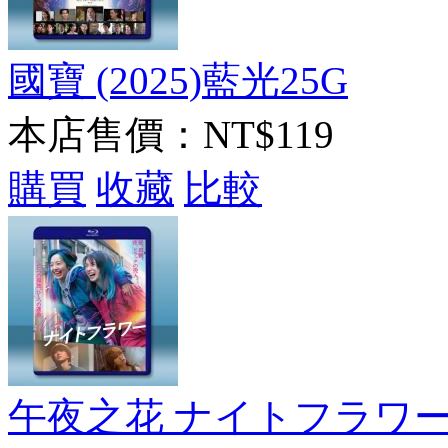
國寶 (2025)藍光25G
本店售價：
NT$119
購買
收藏
比較
午夜之花 ナイトフラワー(20