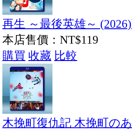
再生 ～最後英雄～ (2026)
本店售價：
NT$119
購買
收藏
比較
木挽町復仇記 木挽町のあだ討