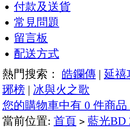
付款及送貨
常見問題
留言板
配送方式
熱門搜索：
皓鑭傳
|
延禧
琊榜
|
冰與火之歌
您的購物車中有 0 件商品
當前位置:
首頁
藍光BD
>