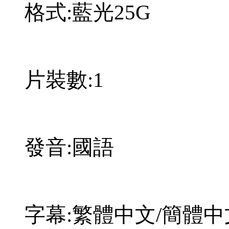
格式:藍光25G
片裝數:1
發音:國語
字幕:繁體中文/簡體中