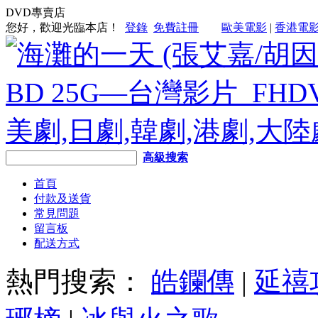
DVD專賣店
您好，歡迎光臨本店！
登錄
免費註冊
歐美電影
|
香港電
高級搜索
首頁
付款及送貨
常見問題
留言板
配送方式
熱門搜索：
皓鑭傳
|
延禧