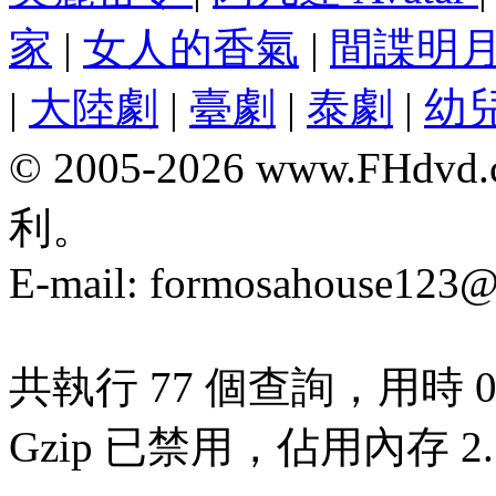
家
|
女人的香氣
|
間諜明
|
大陸劇
|
臺劇
|
泰劇
|
幼
© 2005-2026 www.F
利。
E-mail:
formosahouse123@
共執行 77 個查詢，用時 0.
Gzip 已禁用，佔用內存 2.7