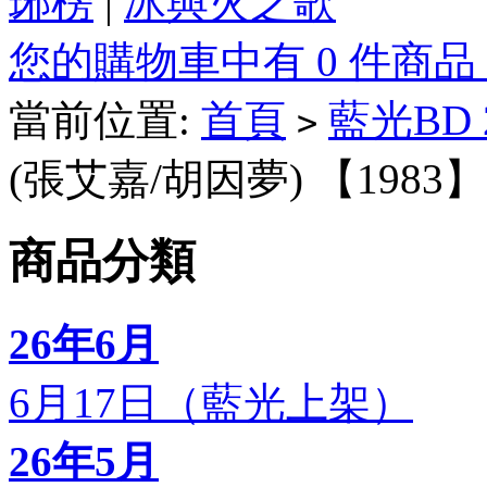
琊榜
|
冰與火之歌
您的購物車中有 0 件商品
當前位置:
首頁
藍光BD
>
(張艾嘉/胡因夢) 【1983】
商品分類
26年6月
6月17日（藍光上架）
26年5月