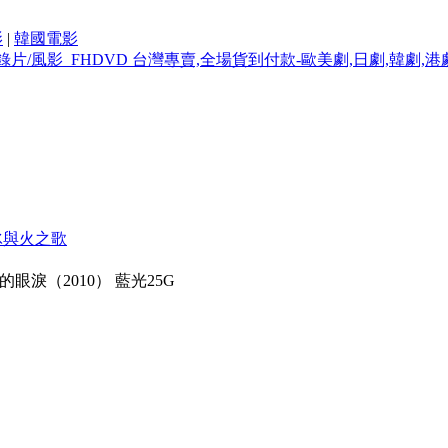
影
|
韓國電影
冰與火之歌
眼淚（2010） 藍光25G