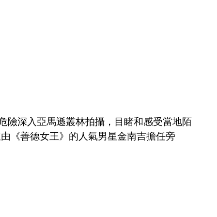
命危險深入亞馬遜叢林拍攝，目睹和感受當地陌
並由《善德女王》的人氣男星金南吉擔任旁