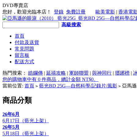
DVD專賣店
您好，歡迎光臨本店！
登錄
免費註冊
歐美電影
|
香港電
高級搜索
首頁
付款及送貨
常見問題
留言板
配送方式
熱門搜索：
皓鑭傳
|
延禧攻略
|
軍師聯盟
|
與神同行
|
瑯琊榜
|
您的購物車中有 0 件商品，總計金額 NT$0。
當前位置:
首頁
藍光BD 25G—自然科學/記錄片/風影
亞馬遜的
>
>
商品分類
26年6月
6月17日（藍光上架）
26年5月
5月18日（藍光上架）