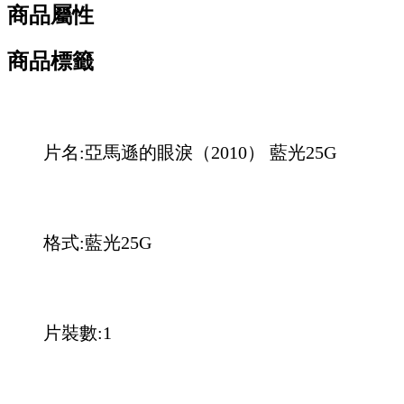
商品屬性
商品標籤
片名:亞馬遜的眼淚（2010） 藍光25G
格式:藍光25G
片裝數:1