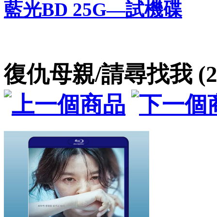
藍光BD 25G—試機碟
復仇母親/請尋找我 (20