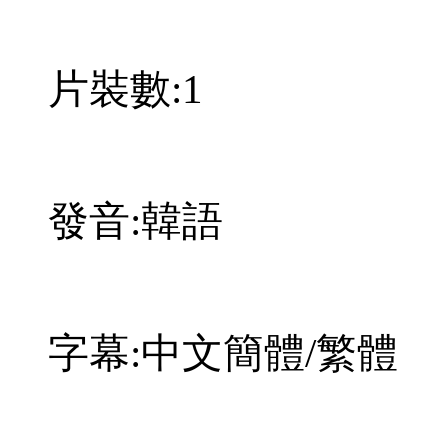
片裝數:1
發音:韓語
字幕:中文簡體/繁體