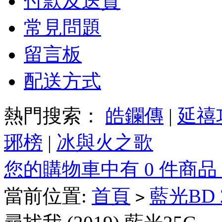
付款及送貨
常見問題
留言板
配送方式
熱門搜索：
皓鑭傳
|
延禧
琊榜
|
冰與火之歌
您的購物車中有 0 件商品
當前位置:
首頁
藍光BD
>