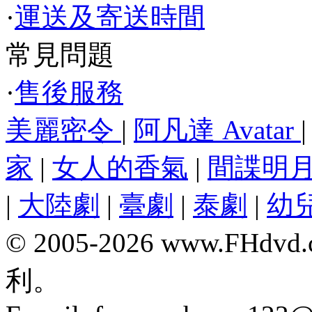
·
運送及寄送時間
常見問題
·
售後服務
美麗密令
|
阿凡達 Avatar
家
|
女人的香氣
|
間諜明
|
大陸劇
|
臺劇
|
泰劇
|
幼
© 2005-2026 www.F
利。