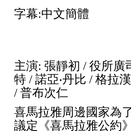
字幕:中文簡體
主演: 張靜初 / 役所廣
特 / 諾亞‧丹比 / 格
/ 普布次仁
喜馬拉雅周邊國家為
議定《喜馬拉雅公約