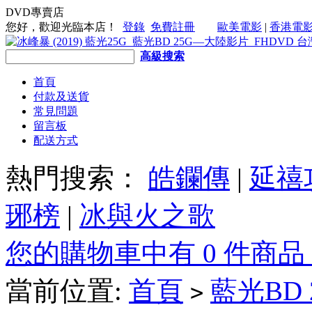
DVD專賣店
您好，歡迎光臨本店！
登錄
免費註冊
歐美電影
|
香港電
高級搜索
首頁
付款及送貨
常見問題
留言板
配送方式
熱門搜索：
皓鑭傳
|
延禧
琊榜
|
冰與火之歌
您的購物車中有 0 件商品
當前位置:
首頁
藍光BD
>