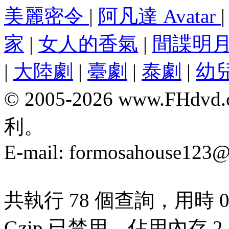
美麗密令
|
阿凡達 Avatar
家
|
女人的香氣
|
間諜明
|
大陸劇
|
臺劇
|
泰劇
|
幼
© 2005-2026 www.F
利。
E-mail:
formosahouse123@
共執行 78 個查詢，用時 0.
Gzip 已禁用，佔用內存 2.7