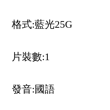
格式:藍光25G
片裝數:1
發音:國語