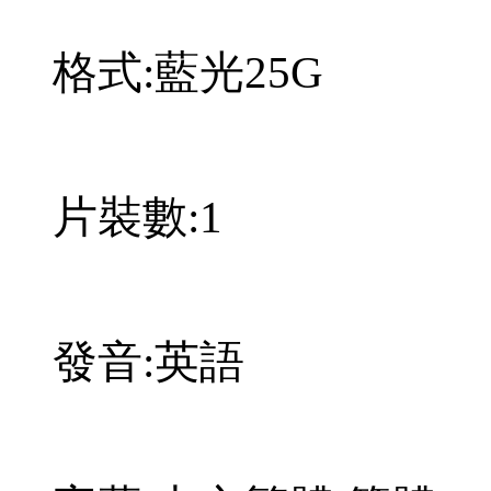
格式:藍光25G
片裝數:1
發音:英語