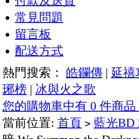
付款及送貨
常見問題
留言板
配送方式
熱門搜索：
皓鑭傳
|
延禧
琊榜
|
冰與火之歌
您的購物車中有 0 件商品
當前位置:
首頁
藍光BD
>