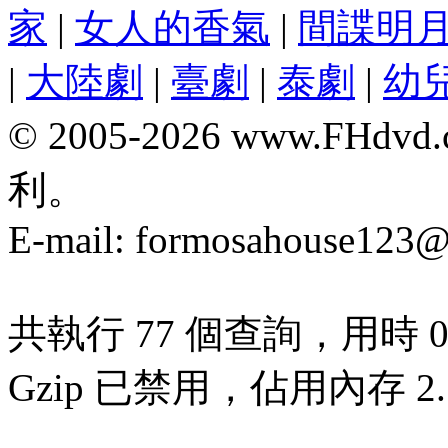
家
|
女人的香氣
|
間諜明
|
大陸劇
|
臺劇
|
泰劇
|
幼
© 2005-2026 www.F
利。
E-mail:
formosahouse123@
共執行 77 個查詢，用時 0.
Gzip 已禁用，佔用內存 2.7