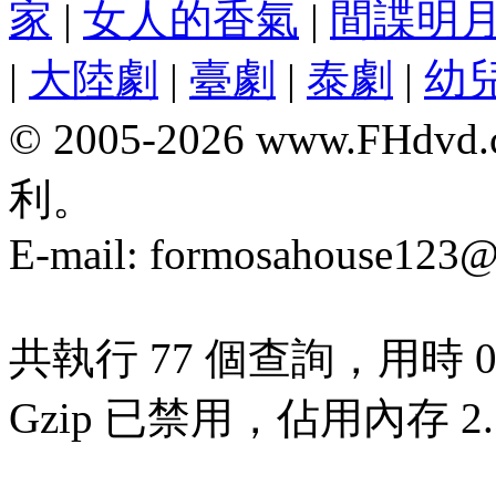
家
|
女人的香氣
|
間諜明
|
大陸劇
|
臺劇
|
泰劇
|
幼
© 2005-2026 www.F
利。
E-mail:
formosahouse123@
共執行 77 個查詢，用時 0.
Gzip 已禁用，佔用內存 2.7