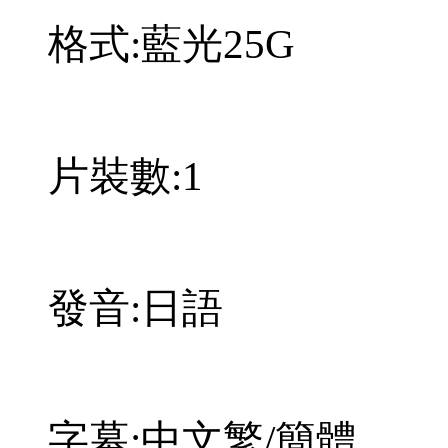
格式:藍光25G
片裝數:1
發音:日語
字幕:中文繁/簡體