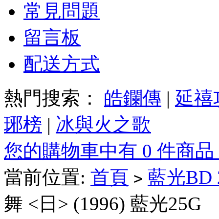
常見問題
留言板
配送方式
熱門搜索：
皓鑭傳
|
延禧
琊榜
|
冰與火之歌
您的購物車中有 0 件商品
當前位置:
首頁
藍光BD
>
舞 <日> (1996) 藍光25G