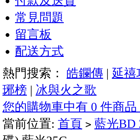
付款及送貨
常見問題
留言板
配送方式
熱門搜索：
皓鑭傳
|
延禧
琊榜
|
冰與火之歌
您的購物車中有 0 件商品
當前位置:
首頁
藍光BD
>