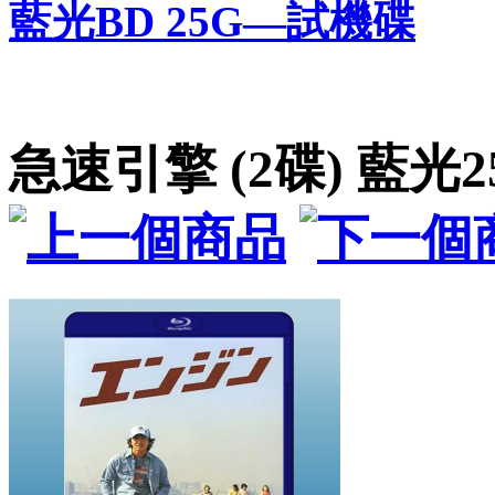
藍光BD 25G—試機碟
急速引擎 (2碟) 藍光2