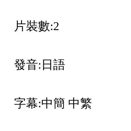
片裝數:2
發音:日語
字幕:中簡 中繁