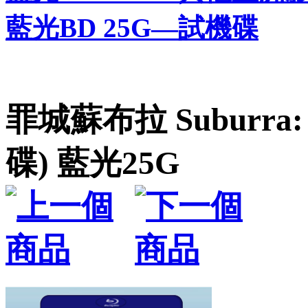
藍光BD 25G—試機碟
罪城蘇布拉 Suburra: B
碟) 藍光25G