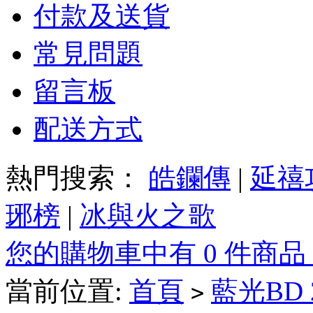
付款及送貨
常見問題
留言板
配送方式
熱門搜索：
皓鑭傳
|
延禧
琊榜
|
冰與火之歌
您的購物車中有 0 件商品
當前位置:
首頁
藍光BD
>