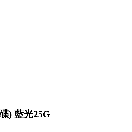
2碟) 藍光25G