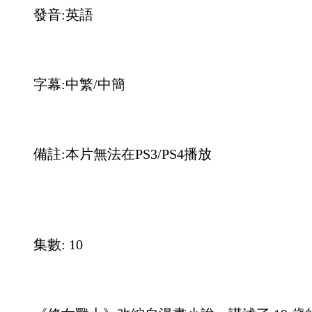
發音:英語
字幕:中繁/中簡
備註:本片無法在PS3/PS4播放
集數:
10