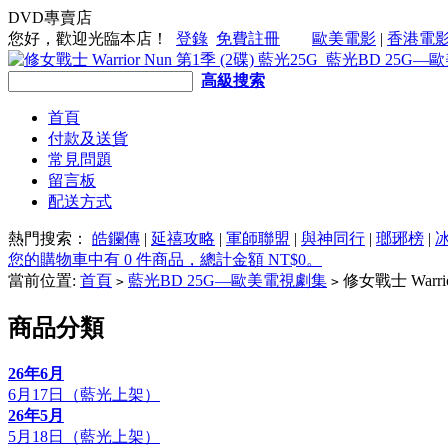
DVD專賣店
您好，歡迎光臨本店！
登錄
免費註冊
歐美電影
|
香港電
高級搜索
首頁
付款及送貨
常見問題
留言板
配送方式
熱門搜索：
皓鑭傳
|
延禧攻略
|
軍師聯盟
|
與神同行
|
瑯琊榜
|
您的購物車中有 0 件商品，總計金額 NT$0。
當前位置:
首頁
藍光BD 25G—歐美電視劇集
修女戰士 Warrio
>
>
商品分類
26年6月
6月17日（藍光上架）
26年5月
5月18日（藍光上架）