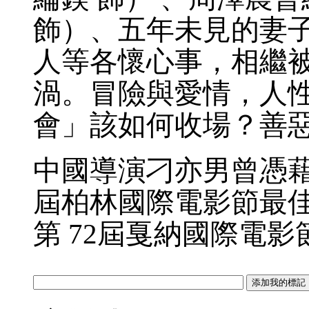
飾）、五年未見的妻子
人等各懷心事，相繼
渦。冒險與愛情，人
會」該如何收場？
中國導演刁亦男曾憑藉
屆柏林國際電影節最
第 72屆戛納國際電