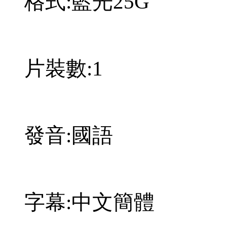
格式:藍光25G
片裝數:1
發音:國語
字幕:中文簡體