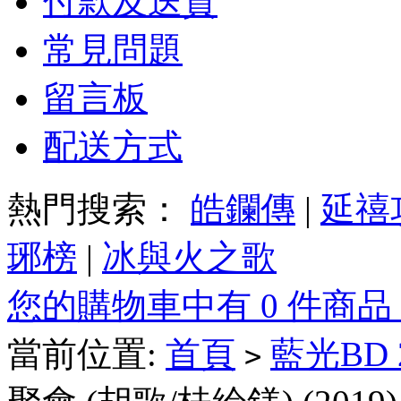
付款及送貨
常見問題
留言板
配送方式
熱門搜索：
皓鑭傳
|
延禧
琊榜
|
冰與火之歌
您的購物車中有 0 件商品
當前位置:
首頁
藍光BD
>