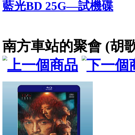
藍光BD 25G—試機碟
南方車站的聚會 (胡歌/桂