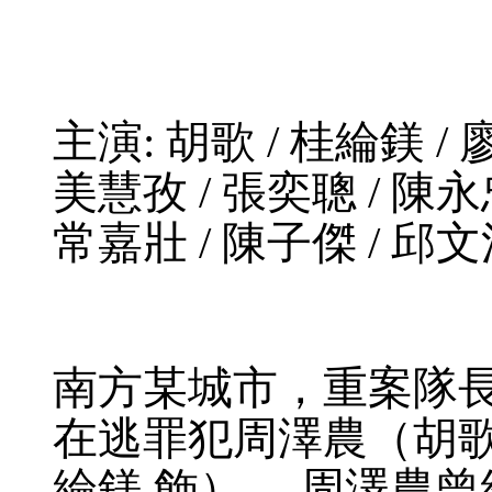
主演: 胡歌 / 桂綸鎂 / 廖
美慧孜 / 張奕聰 / 陳永忠
常嘉壯 / 陳子傑 / 邱文
南方某城市，重案隊長
在逃罪犯周澤農（胡歌
綸鎂 飾） 、周澤農