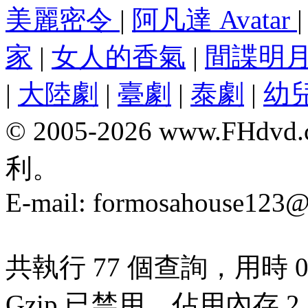
美麗密令
|
阿凡達 Avatar
家
|
女人的香氣
|
間諜明
|
大陸劇
|
臺劇
|
泰劇
|
幼
© 2005-2026 www.F
利。
E-mail:
formosahouse123@
共執行 77 個查詢，用時 0.
Gzip 已禁用，佔用內存 2.7