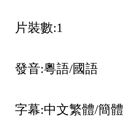
片裝數:1
發音:粵語/國語
字幕:中文繁體/簡體