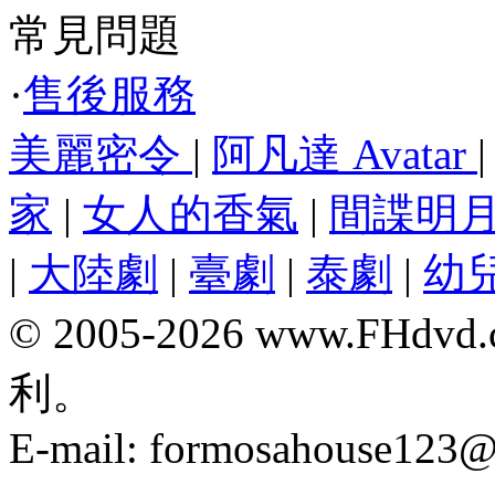
常見問題
·
售後服務
美麗密令
|
阿凡達 Avatar
家
|
女人的香氣
|
間諜明
|
大陸劇
|
臺劇
|
泰劇
|
幼
© 2005-2026 www.F
利。
E-mail:
formosahouse123@