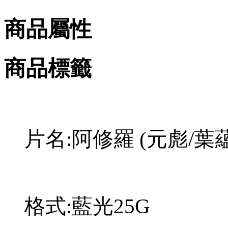
商品屬性
商品標籤
片名:阿修羅 (元彪/葉蘊儀
格式:藍光25G