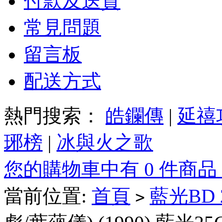
付款及送貨
常見問題
留言板
配送方式
熱門搜索：
皓鑭傳
|
延禧
琊榜
|
冰與火之歌
您的購物車中有 0 件商品
當前位置:
首頁
藍光BD
>