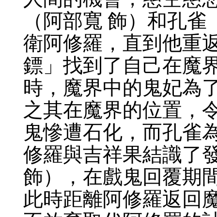
（阿部寬 飾）和孔雀
衛阿修羅，直到他重
鏢」找到了自己在魔
時，魔界中的鬼妃為
之其在魔界的位置，
鬼慘遭石化，而孔雀
修羅與吉祥果結識了
飾），在戲鬼回覆期
此時距離阿修羅返回