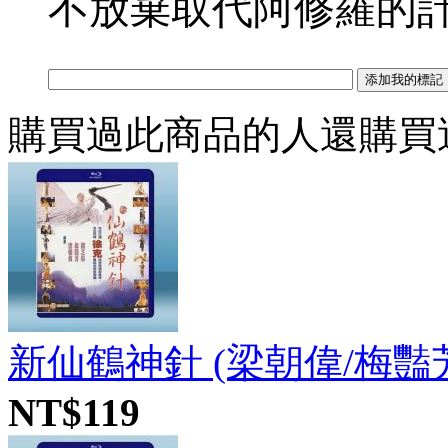
不放棄取代阿修羅的
購買過此商品的人還購買
新仙鶴神針 (梁朝偉/梅豔芳) 
NT$119