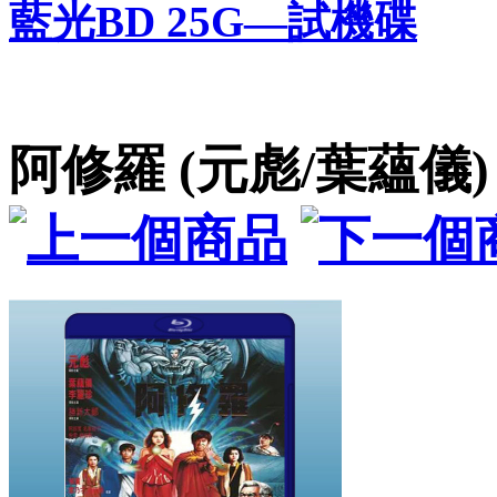
藍光BD 25G—試機碟
阿修羅 (元彪/葉蘊儀) (