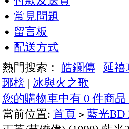
付款及送貨
常見問題
留言板
配送方式
熱門搜索：
皓鑭傳
|
延禧
琊榜
|
冰與火之歌
您的購物車中有 0 件商品
當前位置:
首頁
藍光BD
>