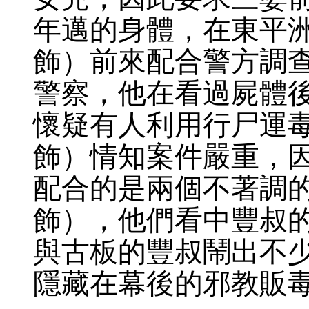
年邁的身體，在東平
飾）前來配合警方調
警察，他在看過屍體
懷疑有人利用行尸運
飾）情知案件嚴重，
配合的是兩個不著調
飾），他們看中豐叔的
與古板的豐叔鬧出不
隱藏在幕後的邪教販