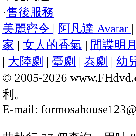
·
售後服務
美麗密令
|
阿凡達 Avatar
家
|
女人的香氣
|
間諜明
|
大陸劇
|
臺劇
|
泰劇
|
幼
© 2005-2026 www.F
利。
E-mail:
formosahouse123@