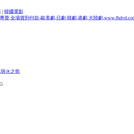
影
|
韓國電影
冰與火之歌
5G