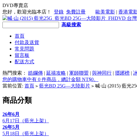
DVD專賣店
您好，歡迎光臨本店！
登錄
免費註冊
歐美電影
|
香港電
高級搜索
首頁
付款及送貨
常見問題
留言板
配送方式
熱門搜索：
皓鑭傳
|
延禧攻略
|
軍師聯盟
|
與神同行
|
瑯琊榜
|
您的購物車中有 0 件商品，總計金額 NT$0。
當前位置:
首頁
藍光BD 25G—大陸影片
喊·山 (2015) 藍光2
>
>
商品分類
26年6月
6月17日（藍光上架）
26年5月
5月18日（藍光上架）