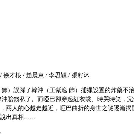
 / 徐才根 / 趙晨東 / 李思穎 / 張籽沐
 飾）誤踩了韓沖（王紫逸 飾）捕獵設置的炸藥不
韓沖賠錢私了。而啞巴卻穿起紅衣裳、時哭時笑，
，兩人的心越走越近，啞巴曲折的身世之謎逐漸揭
說出真相……