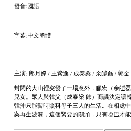
發音:國語
字幕:中文簡體
主演: 郎月婷 / 王紫逸 / 成泰燊 / 余皚磊 / 郭金
封閉的大山裡突發了一場意外，臘宏（余皚磊
兒女。眾人與韓父（成泰燊 飾）商議決定讓
韓沖只能暫時照料母子三人的生活。在相處中
案再生波瀾，這個緊要的關頭，只有啞巴才能