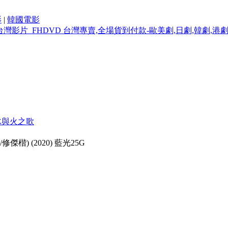
影
|
韓國電影
冰與火之歌
傑楷) (2020) 藍光25G