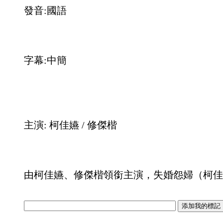
發音:國語
字幕:中簡
主演: 柯佳嬿 / 修傑楷
由柯佳嬿、修傑楷領銜主演，失婚怨婦（柯佳