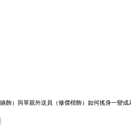
嬿飾）與單親外送員（修傑楷飾）如何搖身一變成