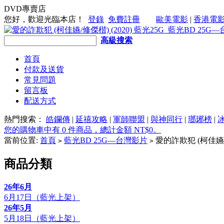
DVD專賣店
您好，歡迎光臨本店！
登錄
免費註冊
歐美電影
|
香港電
高級搜索
首頁
付款及送貨
常見問題
留言板
配送方式
熱門搜索：
皓鑭傳
|
延禧攻略
|
軍師聯盟
|
與神同行
|
瑯琊榜
|
您的購物車中有 0 件商品，總計金額 NT$0。
當前位置:
首頁
藍光BD 25G—台灣影片
愛的詐欺犯 (柯佳嬿/修
>
>
商品分類
26年6月
6月17日（藍光上架）
26年5月
5月18日（藍光上架）