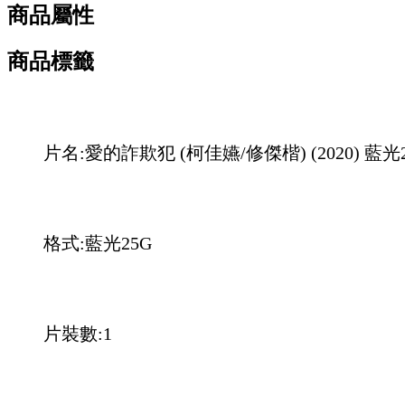
商品屬性
商品標籤
片名:愛的詐欺犯 (柯佳嬿/修傑楷) (2020) 藍光
格式:藍光25G
片裝數:1