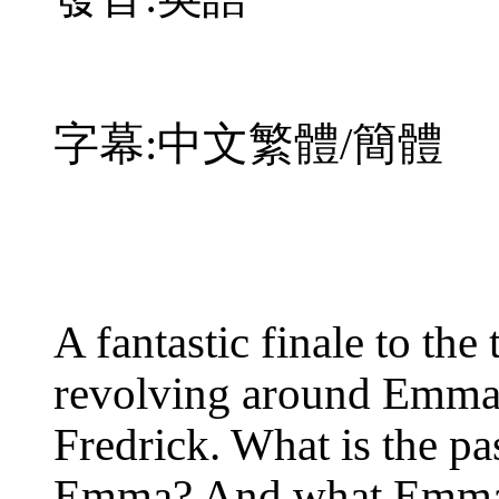
字幕:中文繁體/簡體
A fantastic finale to th
revolving around Emma
Fredrick. What is the pa
Emma? And what Emma d