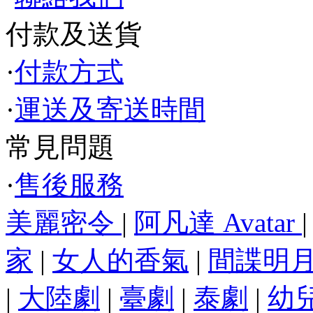
付款及送貨
·
付款方式
·
運送及寄送時間
常見問題
·
售後服務
美麗密令
|
阿凡達 Avatar
家
|
女人的香氣
|
間諜明
|
大陸劇
|
臺劇
|
泰劇
|
幼