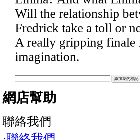
Will the relationship 
Fredrick take a toll or 
A really gripping final
imagination.
網店幫助
聯絡我們
·
聯絡我們