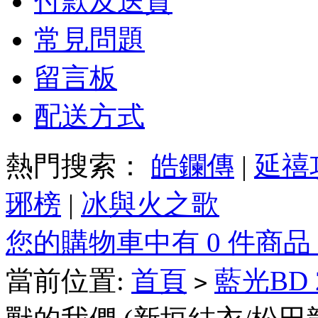
付款及送貨
常見問題
留言板
配送方式
熱門搜索：
皓鑭傳
|
延禧
琊榜
|
冰與火之歌
您的購物車中有 0 件商品
當前位置:
首頁
藍光BD
>