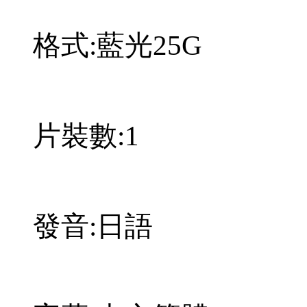
格式:藍光25G
片裝數:1
發音:日語