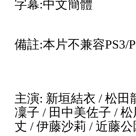
字幕:中文簡體
備註:本片不兼容PS3/P
主演: 新垣結衣 / 松田龍
凜子 / 田中美佐子 / 
丈 / 伊藤沙莉 / 近藤公