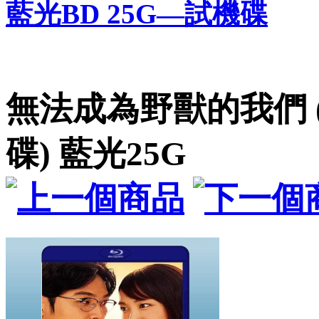
藍光BD 25G—試機碟
無法成為野獸的我們 (
碟) 藍光25G