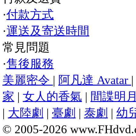
·
付款方式
·
運送及寄送時間
常見問題
·
售後服務
美麗密令
|
阿凡達 Avatar
家
|
女人的香氣
|
間諜明
|
大陸劇
|
臺劇
|
泰劇
|
幼
© 2005-2026 www.F