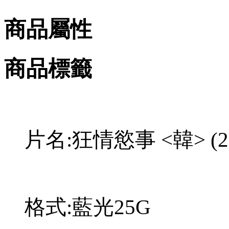
商品屬性
商品標籤
片名:狂情慾事 <韓> (20
格式:藍光25G