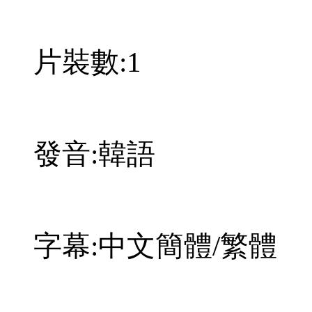
片裝數:1
發音:韓語
字幕:中文簡體/繁體