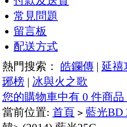
付款及送貨
常見問題
留言板
配送方式
熱門搜索：
皓鑭傳
|
延禧
琊榜
|
冰與火之歌
您的購物車中有 0 件商品
當前位置:
首頁
藍光BD
>