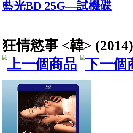
藍光BD 25G—試機碟
狂情慾事 <韓> (2014