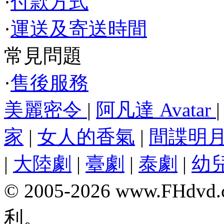
·
付款方式
·
運送及寄送時間
常見問題
·
售後服務
美麗密令
|
阿凡達 Avatar
家
|
女人的香氣
|
間諜明
|
大陸劇
|
臺劇
|
泰劇
|
幼
© 2005-2026 www.F
利。