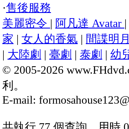
·
售後服務
美麗密令
|
阿凡達 Avatar
家
|
女人的香氣
|
間諜明
|
大陸劇
|
臺劇
|
泰劇
|
幼
© 2005-2026 www.F
利。
E-mail:
formosahouse123@
共執行 77 個查詢，用時 0.