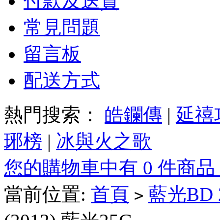
付款及送貨
常見問題
留言板
配送方式
熱門搜索：
皓鑭傳
|
延禧
琊榜
|
冰與火之歌
您的購物車中有 0 件商品
當前位置:
首頁
藍光BD
>