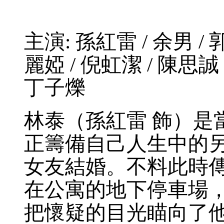
主演: 孫紅雷 / 余男 / 
麗婭 / 倪虹潔 / 陳思誠 
丁子爍
林泰（孫紅雷 飾）是
正籌備自己人生中的
女友結婚。不料此時
在公寓的地下停車場
把懷疑的目光瞄向了