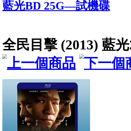
藍光BD 25G—試機碟
全民目擊 (2013) 藍光