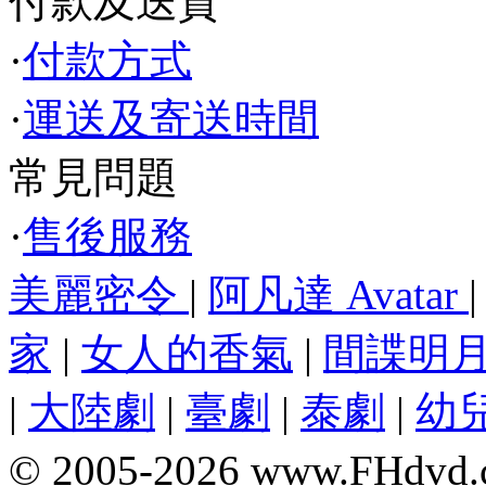
付款及送貨
·
付款方式
·
運送及寄送時間
常見問題
·
售後服務
美麗密令
|
阿凡達 Avatar
家
|
女人的香氣
|
間諜明
|
大陸劇
|
臺劇
|
泰劇
|
幼
© 2005-2026 www.F