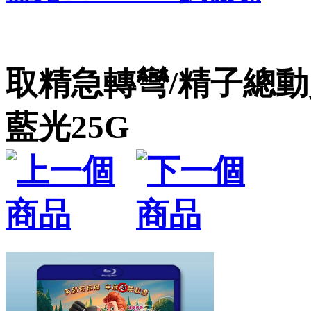
取精急轉彎/精子總動員 Sp
藍光25G