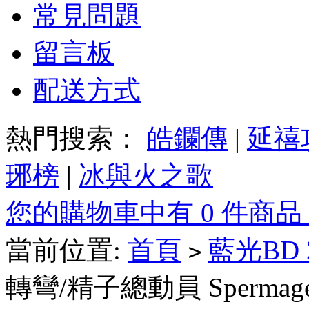
常見問題
留言板
配送方式
熱門搜索：
皓鑭傳
|
延禧
琊榜
|
冰與火之歌
您的購物車中有 0 件商品
當前位置:
首頁
藍光BD
>
轉彎/精子總動員 Spermaged