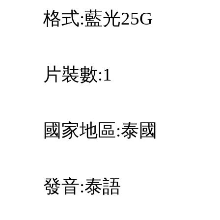
格式:藍光25G
片裝數:1
國家地區:泰國
發音:泰語