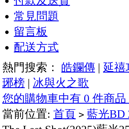
付款及送貨
常見問題
留言板
配送方式
熱門搜索：
皓鑭傳
|
延禧
琊榜
|
冰與火之歌
您的購物車中有 0 件商品
當前位置:
首頁
藍光BD
>