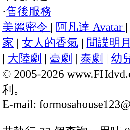
·
售後服務
美麗密令
|
阿凡達 Avatar
家
|
女人的香氣
|
間諜明
|
大陸劇
|
臺劇
|
泰劇
|
幼
© 2005-2026 www.F
利。
E-mail:
formosahouse123@