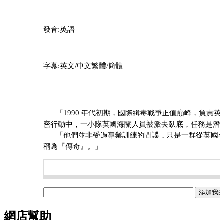
發音:英語
字幕:英文/中文繁體/簡體
「1990 年代初期，國際緝毒戰爭正值巔峰，負
密行動中，一小隊英國海關人員被派去臥底，任務是潛
「他們並非受過專業訓練的間諜，只是一群從英國
稱為『傳奇』。」
網店幫助