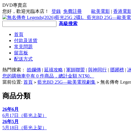
DVD專賣店
您好，歡迎光臨本店！
登錄
免費註冊
歐美電影
|
香港電
高級搜索
首頁
付款及送貨
常見問題
留言板
配送方式
熱門搜索：
皓鑭傳
|
延禧攻略
|
軍師聯盟
|
與神同行
|
瑯琊榜
|
您的購物車中有 0 件商品，總計金額 NT$0。
當前位置:
首頁
藍光BD 25G—歐美電視劇集
無名傳奇 Legend
>
>
商品分類
26年6月
6月17日（藍光上架）
26年5月
5月18日（藍光上架）