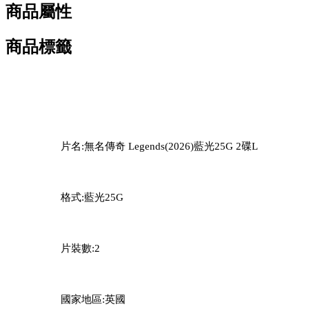
商品屬性
商品標籤
片名:無名傳奇 Legends(2026)藍光25G 2碟L
格式:藍光25G
片裝數:2
國家地區:英國