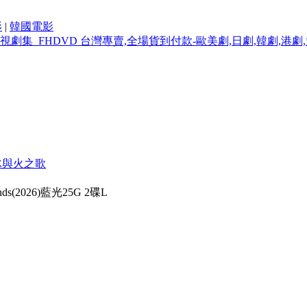
影
|
韓國電影
冰與火之歌
s(2026)藍光25G 2碟L