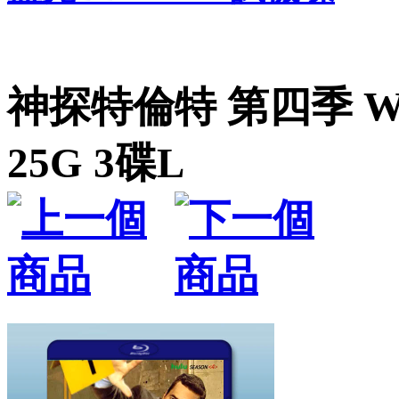
神探特倫特 第四季 Will 
25G 3碟L