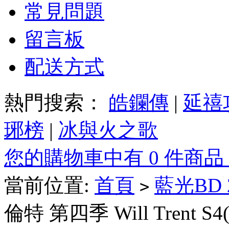
常見問題
留言板
配送方式
熱門搜索：
皓鑭傳
|
延禧
琊榜
|
冰與火之歌
您的購物車中有 0 件商品
當前位置:
首頁
藍光BD
>
倫特 第四季 Will Trent S