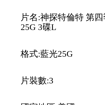
片名:神探特倫特 第四季 Wi
25G 3碟L
格式:藍光25G
片裝數:3