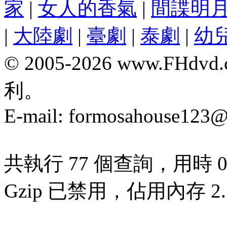
家
|
女人的香氣
|
間諜明
|
大陸劇
|
臺劇
|
泰劇
|
幼
© 2005-2026 www.F
利。
E-mail:
formosahouse123@
共執行 77 個查詢，用時 0.
Gzip 已禁用，佔用內存 2.7