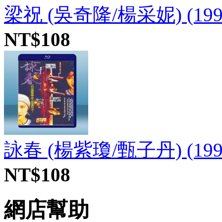
梁祝 (吳奇隆/楊采妮) (199
NT$108
詠春 (楊紫瓊/甄子丹) (199
NT$108
網店幫助