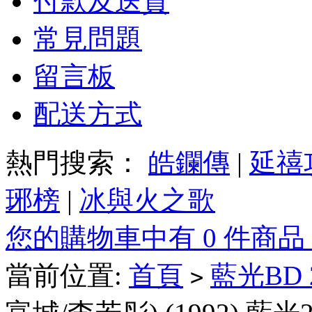
付款及送貨
常見問題
留言板
配送方式
熱門搜索：
皓鑭傳
|
延禧
琊榜
|
冰與火之歌
您的購物車中有 0 件商品
當前位置:
首頁
藍光BD
>