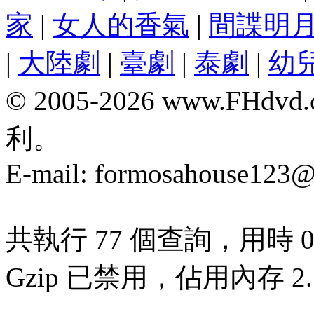
家
|
女人的香氣
|
間諜明
|
大陸劇
|
臺劇
|
泰劇
|
幼
© 2005-2026 www.F
利。
E-mail:
formosahouse123@
共執行 77 個查詢，用時 0.
Gzip 已禁用，佔用內存 2.7