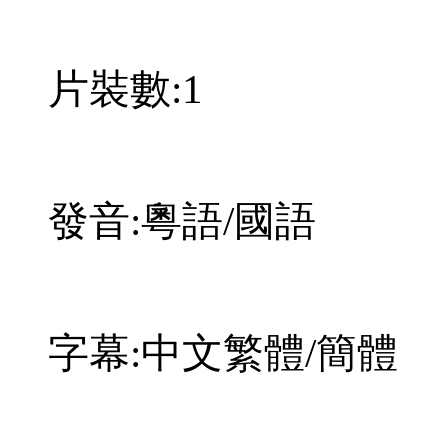
片裝數:1
發音:粵語/國語
字幕:中文繁體/簡體