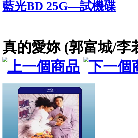
藍光BD 25G—試機碟
真的愛妳 (郭富城/李若彤